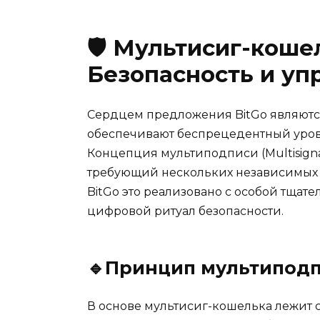
🛡️
Мультисиг-кошел
Безопасность и уп
Сердцем предложения BitGo являютс
обеспечивают беспрецедентный уров
Концепция мультиподписи (Multisign
требующий нескольких независимых 
BitGo это реализовано с особой тщат
цифровой ритуал безопасности.
🔹
Принцип мультиподпи
В основе мультисиг-кошелька лежит сх