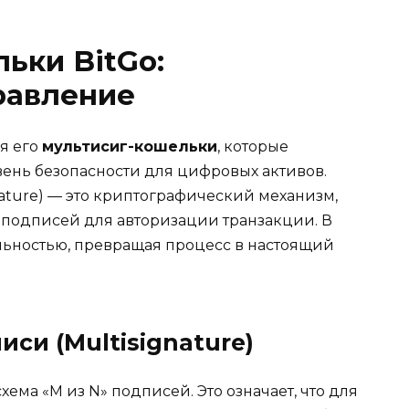
ьки BitGo
:
равление
я его
мультисиг-кошельки
, которые
ень безопасности для цифровых активов.
ature) — это криптографический механизм,
подписей для авторизации транзакции. В
ельностью, превращая процесс в настоящий
си (Multisignature
)
ема «M из N» подписей. Это означает, что для