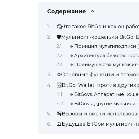
Содержание
🤔Что такое BitGo и как он рабо
🛡️Мультисиг-кошельки BitGo: 
🔹Принцип мультиподписи (M
🔹Архитектура безопасности
🔹Преимущества мультисиг-
⚙️Основные функции и возможн
🆚BitGo Wallet против других
🔹BitGovs. Аппаратные кошел
🔹BitGovs. Другие мультиси
🚧Вызовы и риски использован
🔮Будущее BitGoи мультисиг-