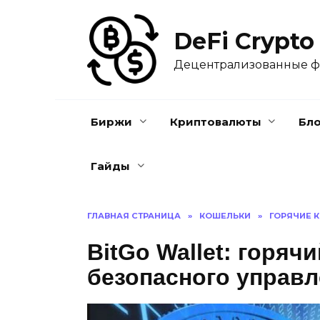
Перейти
к
DeFi Crypto
содержанию
Децентрализованные 
Биржи
Криптовалюты
Бл
Гайды
ГЛАВНАЯ СТРАНИЦА
»
КОШЕЛЬКИ
»
ГОРЯЧИЕ 
BitGo Wallet: горяч
безопасного управ