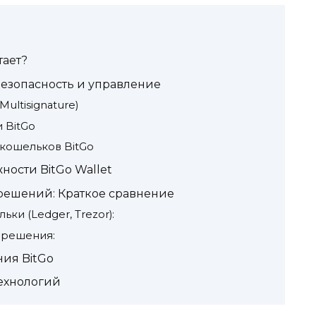
тает?
Безопасность и управление
ultisignature)
 BitGo
кошельков BitGo
ости BitGo Wallet
 решений: Краткое сравнение
ьки (Ledger, Trezor):
г-решения:
ия BitGo
технологий