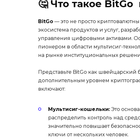
🤔
Что такое BitGo
BitGo
— это не просто криптовалютн
экосистема продуктов и услуг, разра
управления цифровыми активами. Осн
пионером в области мультисиг-техн
на рынке институциональных решени
Представьте BitGo как швейцарский б
дополнительным уровнем криптограф
включают:
Мультисиг-кошельки:
Это основа
распределить контроль над сре
значительно повышает безопасност
ключи от нескольких человек.