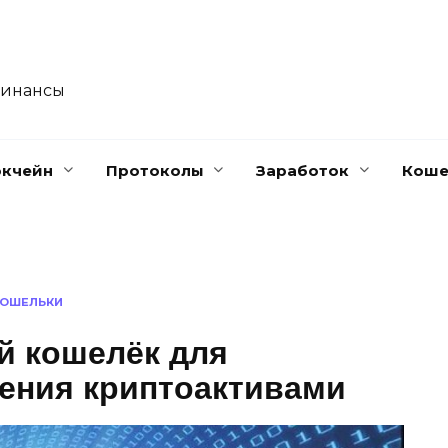
финансы
окчейн
Протоколы
Заработок
Коше
КОШЕЛЬКИ
ий кошелёк для
ления криптоактивами