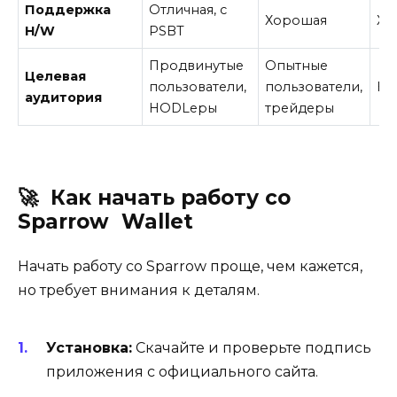
Поддержка
Отличная, с
Хорошая
Хо
H/W
PSBT
Продвинутые
Опытные
Целевая
пользователи,
пользователи,
Ко
аудитория
HODLеры
трейдеры
🚀
Как начать работу со
Sparrow
Wallet
Начать работу со Sparrow проще, чем кажется,
но требует внимания к деталям.
Установка:
Скачайте и проверьте подпись
приложения с официального сайта.