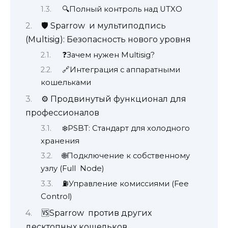
🔍Полный контроль над UTXO
🛡️ Sparrow и мультиподпись
(Multisig): Безопасность нового уровня
❓Зачем нужен Multisig?
🔗Интеграция с аппаратными
кошельками
⚙️ Продвинутый функционал для
профессионалов
❄️PSBT: Стандарт для холодного
хранения
🌐Подключение к собственному
узлу (Full Node)
⛽Управление комиссиями (Fee
Control)
🆚Sparrow против других
десктопных кошельков