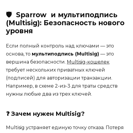
🛡️
Sparrow
и мультиподпись
(Multisig
): Безопасность нового
уровня
Если полный контроль над ключами — это
основа, то
мультиподпись (
Multisig
)
— это
вершина безопасности.
Multisig-кошелек
требует нескольких приватных ключей
(подписей) для авторизации транзакции.
Например, в схеме 2-из-3 для траты средств
нужны любые два из трех ключей.
❓
Зачем нужен Multisig
?
Multisig устраняет единую точку отказа. Потеря