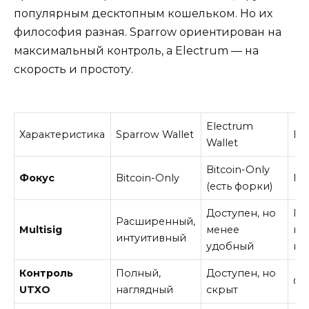
популярным десктопным кошельком. Но их
философия разная. Sparrow ориентирован на
максимальный контроль, а Electrum — на
скорость и простоту.
Electrum
Характеристика
Sparrow Wallet
Bit
Wallet
Bitcoin-Only
Фокус
Bitcoin-Only
Му
(есть форки)
Доступен, но
Пр
Расширенный,
Multisig
менее
ка
интуитивный
удобный
не
Контроль
Полный,
Доступен, но
Ог
UTXO
наглядный
скрыт